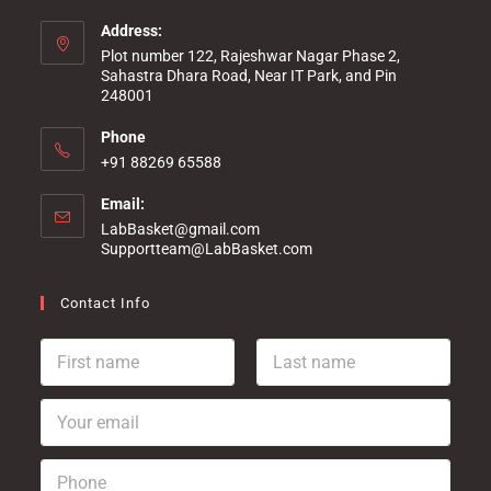
Address:
Plot number 122, Rajeshwar Nagar Phase 2,
Sahastra Dhara Road, Near IT Park, and Pin
248001
Phone
+91 88269 65588
Email:
LabBasket@gmail.com
Supportteam@LabBasket.com
Contact Info
F
L
i
a
r
s
Y
s
t
o
t
n
u
n
a
P
r
a
m
h