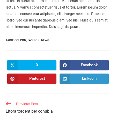
ut felis in purus aliquam imperdiet. Maecenas aliquet mollis
lectus. Vivamus consectetuer risus et tortor. Lorem ipsum dolor
sit amet, consectetur adipiscing elit. Integer nec odio. Praesent
libero. Sed cursus ante dapibus diam. Sed nisi. Nulla quis sem at
nibh elementum imperdiet. Duis sagittis ipsum.
TAGS
:
COUPON
,
FASHION
,
NEWS
X
Facebook
Pinterest
LinkedIn
Previous Post
Litora torqent per conubia